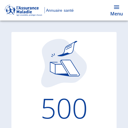
Annuaire santé
Menu
Code d'
500