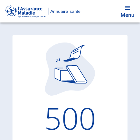
Annuaire santé
Menu
Code d'
500