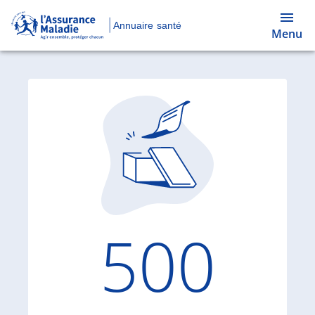
Annuaire santé
Menu
Code d'
500