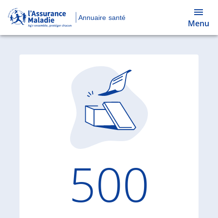
Annuaire santé
Menu
Code d'
500