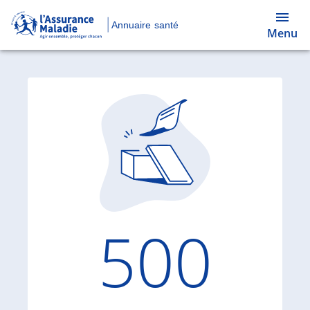
Annuaire santé
Menu
Code d'
500