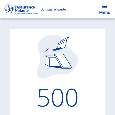
Annuaire santé
Menu
Code d'
500