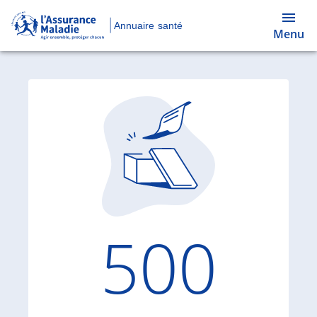
Annuaire santé
Menu
Code d'
500