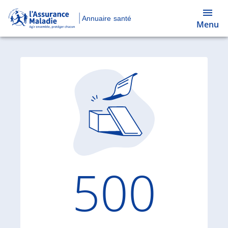
Annuaire santé
Menu
Code d'
500