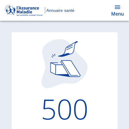
Annuaire santé
Menu
Code d'
500