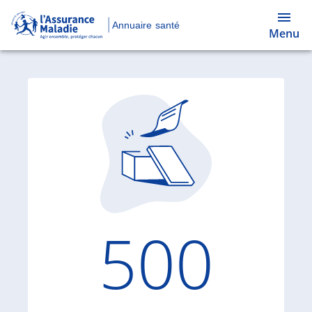
Annuaire santé
Menu
Code d'
500