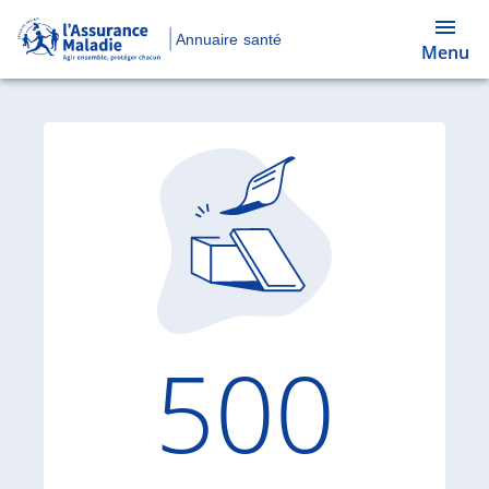
Annuaire santé
Menu
Code d'
500