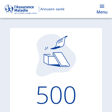
Annuaire santé
Menu
Code d'
500