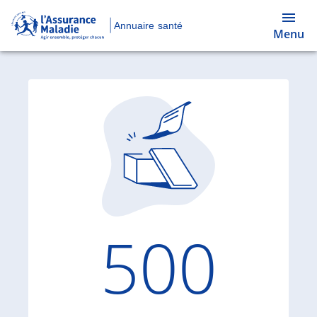
Annuaire santé
Menu
Code d'
500