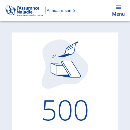
Annuaire santé
Menu
Code d'
500