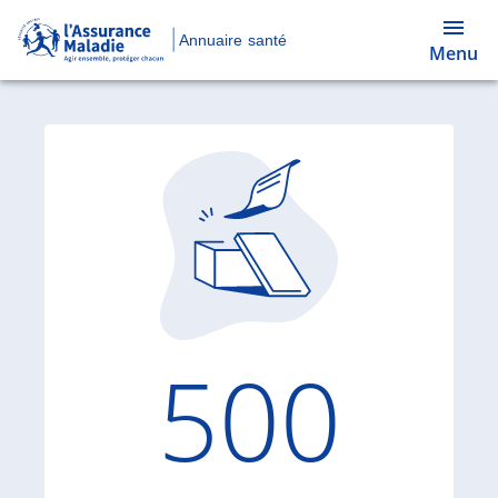
Annuaire santé
Menu
Code d'
500