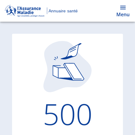
Annuaire santé
Menu
Code d'
500