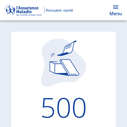
Annuaire santé
Menu
Code d'
500