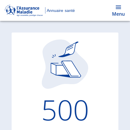
Annuaire santé
Menu
Code d'
500