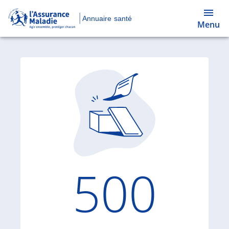
Annuaire santé
Menu
Code d'
500