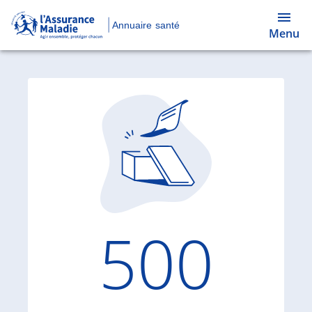
Annuaire santé
Menu
Code d'
500