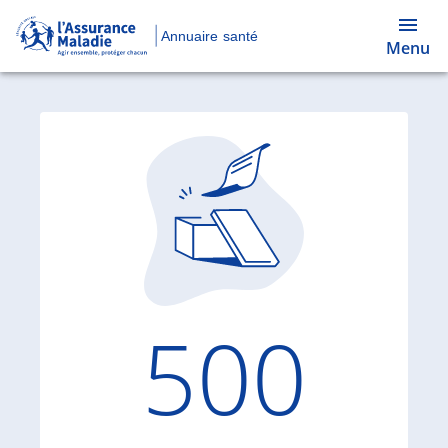
Annuaire santé
Menu
Code d'
500