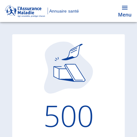
Annuaire santé
Menu
Code d'
500