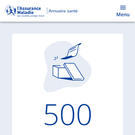
Annuaire santé
Menu
Code d'
500