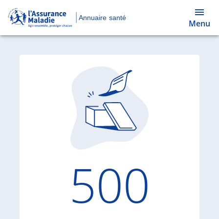
Annuaire santé
Menu
Code d'
500