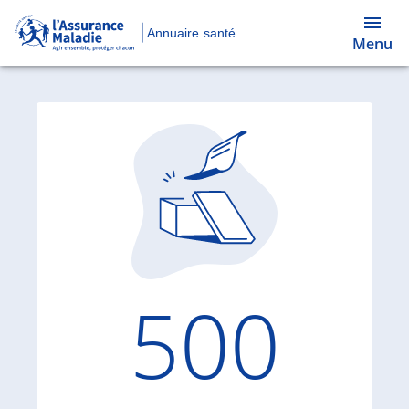
Annuaire santé
Menu
Code d'
500