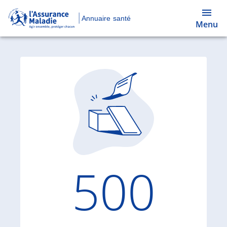
Annuaire santé
Menu
Code d'
500