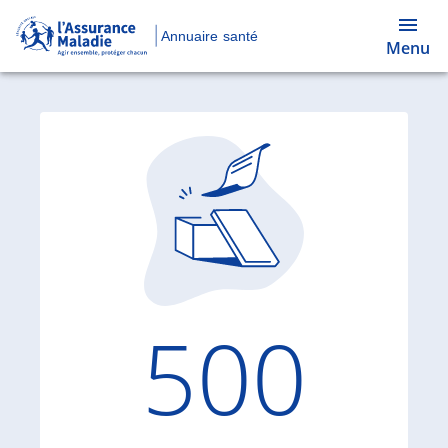
Annuaire santé
Menu
Code d'
500