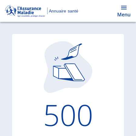
Annuaire santé
Menu
Code d'
500