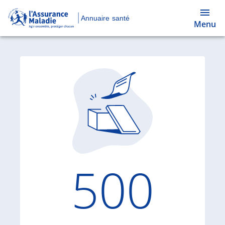
Annuaire santé
Menu
Code d'
500