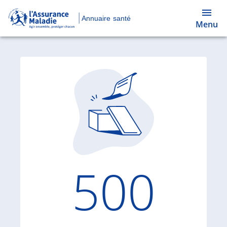
Annuaire santé
Menu
Code d'
500