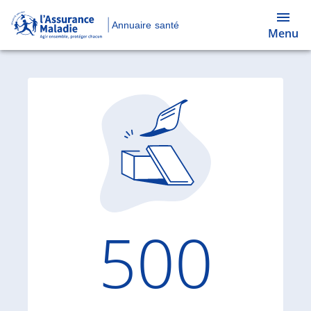
Annuaire santé
Menu
Code d'
500