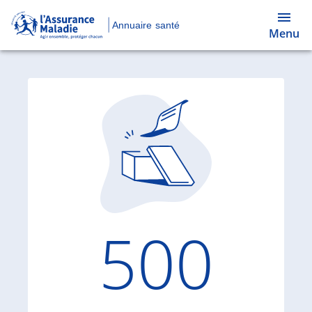
Annuaire santé
Menu
Code d'
500