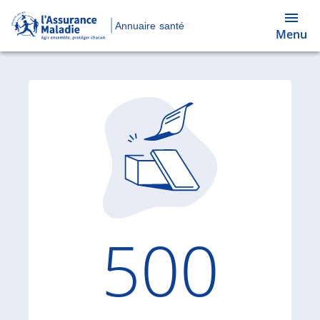
Annuaire santé
Menu
Code d'
500