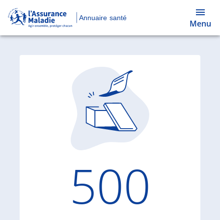
Annuaire santé
Menu
Code d'
500