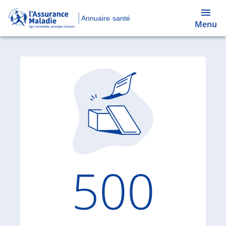
Annuaire santé
Menu
Code d'
500