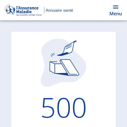
Annuaire santé
Menu
Code d'
500