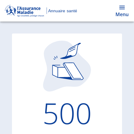
Annuaire santé
Menu
Code d'
500