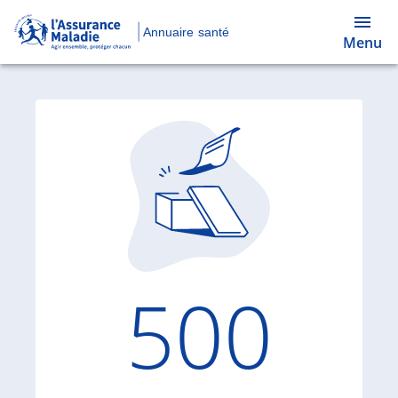
Annuaire santé
Menu
Code d'
500