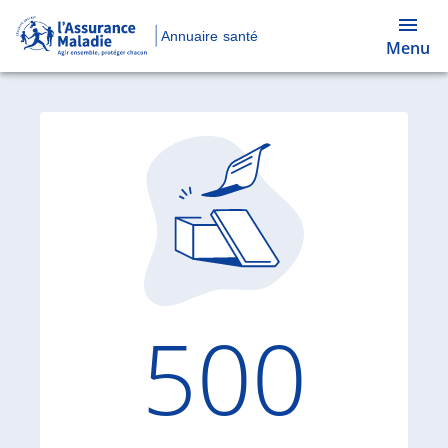
Annuaire santé
Menu
Code d'
500