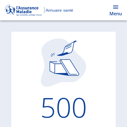
Annuaire santé
Menu
Code d'
500