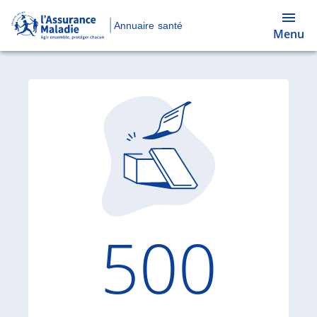
Annuaire santé
Menu
Code d'
500