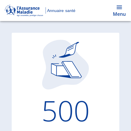
Annuaire santé
Menu
Code d'
500