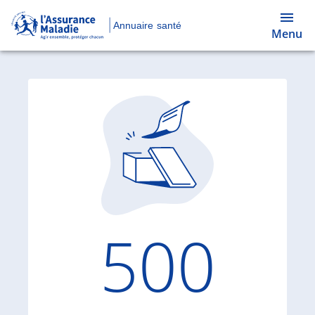
Annuaire santé
Menu
Code d'
500