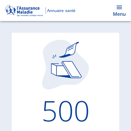
Annuaire santé
Menu
Code d'
500