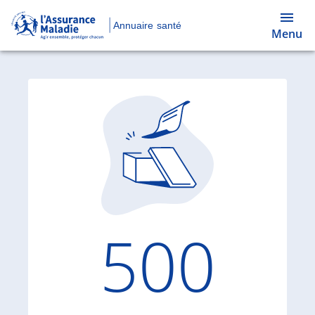
Annuaire santé
Menu
Code d'
500