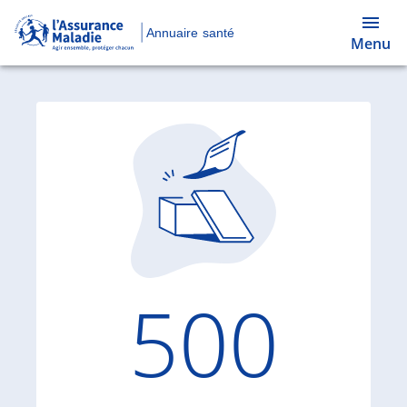
Annuaire santé
Menu
Code d'
500