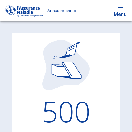
Annuaire santé
Menu
Code d'
500