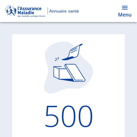
Annuaire santé
Menu
Code d'
500