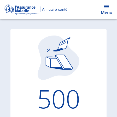
Annuaire santé
Menu
Code d'
500