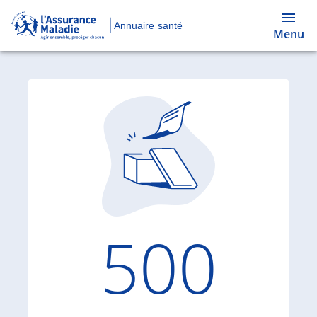
Annuaire santé
Menu
Code d'
500